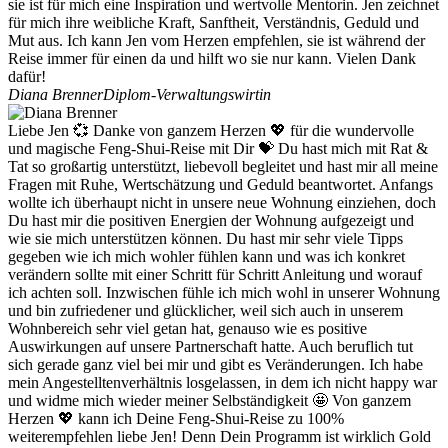
sie ist für mich eine Inspiration und wertvolle Mentorin. Jen zeichnet
für mich ihre weibliche Kraft, Sanftheit, Verständnis, Geduld und
Mut aus. Ich kann Jen vom Herzen empfehlen, sie ist während der
Reise immer für einen da und hilft wo sie nur kann. Vielen Dank
dafür!
Diana Brenner
Diplom-Verwaltungswirtin
Liebe Jen 💞 Danke von ganzem Herzen 💖 für die wundervolle
und magische Feng-Shui-Reise mit Dir 💝 Du hast mich mit Rat &
Tat so großartig unterstützt, liebevoll begleitet und hast mir all meine
Fragen mit Ruhe, Wertschätzung und Geduld beantwortet. Anfangs
wollte ich überhaupt nicht in unsere neue Wohnung einziehen, doch
Du hast mir die positiven Energien der Wohnung aufgezeigt und
wie sie mich unterstützen können. Du hast mir sehr viele Tipps
gegeben wie ich mich wohler fühlen kann und was ich konkret
verändern sollte mit einer Schritt für Schritt Anleitung und worauf
ich achten soll. Inzwischen fühle ich mich wohl in unserer Wohnung
und bin zufriedener und glücklicher, weil sich auch in unserem
Wohnbereich sehr viel getan hat, genauso wie es positive
Auswirkungen auf unsere Partnerschaft hatte. Auch beruflich tut
sich gerade ganz viel bei mir und gibt es Veränderungen. Ich habe
mein Angestelltenverhältnis losgelassen, in dem ich nicht happy war
und widme mich wieder meiner Selbständigkeit 🤩 Von ganzem
Herzen 💖 kann ich Deine Feng-Shui-Reise zu 100%
weiterempfehlen liebe Jen! Denn Dein Programm ist wirklich Gold