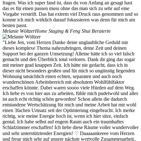
fragen. Was ich super fand ist, dass du von Anfang an gesagt hast
das es für einen passen muss ohne das man sich zu sehr auf eine
Vorgabe versteift. Das hat extrem viel Druck raus genommen und so
konnte ich mich wirklich darauf fokussieren was denn für mich am
besten passt.
Melanie Wöltzer
Home Staging & Feng Shui Beraterin
"Liebe Jen, vom Herzen Danke deine unglaubliche Geduld mir
dieses komplexe Thema nahezubringen, deine Zeit und deinen
Support bei der ganzen Umsetzung! Alleine hätte ich so viel falsch
gemacht und den Überblick total verloren. Dank dir ging das sogar
mit meiner grad knappen Zeit. Ich hätte nie gedacht, dass ich in
dieser nicht besonders großen und für mich so ungünstig liegenden
Wohnung tatsächlich einen echten, separaten und auch noch
wunderschönen Arbeitsbereich mit absolutem Wohlfühlfaktor
erschaffen könnte. Dabei waren soooo viele Hürden auf dem Weg.
Ich liebe es von hier aus zu arbeiten, fühle mich pudelwohl und alles
ist auch echt richtig schön geworden! Schon allein die dadurch
entstandene Wertschätzung für mich und meine Arbeit hat mir wohl
einen 3fachen Umsatz seit der Optimierung eingebracht. Ich merke
richtig, wie meine Energie hoch ist, wenn ich hier sitze, einfach
genial. Ich habe selbst auf engem Raum auch ein traumhaftes
Schlafzimmer erschaffen! Ich liebe diese Räume voller wundervoller
und sehr unterstütztender Energien! ♡ Daaaaankeeee vom Herzen
und freue mich sehr auf unsere nächste wertvolle Zusammenarbeit..