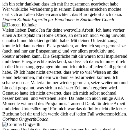
ich bin sehr dankbar, dass ich mit ihr zusammen gearbeitet habe.
Wer wirkliche Veränderung in seinem Business erreichen möchte
darf sich auf allen Ebenen ausrichten, das Büro gehört auch dazu.
Doreen Kuhnke
Expertin für Emotionen & Spiritueller Coach
Vielen lieben Dank Jen für deine wertvolle Arbeit! Ich hatte vorher
einen Arbeitsplatz im Home Office, an dem ich mich völlig unwohl,
chaotisch und blockiert gefühlt habe. Mit deiner Unterstützung
konnte ich daraus einen Platz gestalten, an den ich super gerne sitze
(auch mal nur zur Entspannung) und vor allem produktiv und
kreativ arbeiten kann. Die Gespräche mit dir waren total inspirierend
und deine Energie echt ansteckend, so dass ich danach immer direkt
in die Umsetzung gegangen bin und ich mich auf jeden Call gefreut
habe. 😃 Ich hatte nicht erwartet, dass wir so viel Wissen an die
Hand bekommen, mit dem wir dann selbst arbeiten können. Ich
schaue mir das Material immer wieder gerne an, setze weiter um und
bin echt gespannt, was sich in nächster Zeit noch ergeben wird.
Genauso hatte ich nicht erwartet, dass ich mich selbst nochmal
besser kennen- und verstehen lerne. Da hatte ich auch einige AHA-
Momente während des Programms. Tausend Dank für deine Arbeit
und deine Unterstützung! Für mich war das definitiv nicht die letzte
Buchung bei dir und ich werde dich auf jeden Fall weiterempfehlen.
Corinna Ongyerth
Coach
Das neue Update des Frequency Programms hat mich absolut