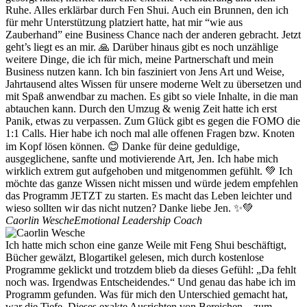
Ruhe. Alles erklärbar durch Fen Shui. Auch ein Brunnen, den ich
für mehr Unterstützung platziert hatte, hat mir “wie aus
Zauberhand” eine Business Chance nach der anderen gebracht. Jetzt
geht’s liegt es an mir. 🙏 Darüber hinaus gibt es noch unzählige
weitere Dinge, die ich für mich, meine Partnerschaft und mein
Business nutzen kann. Ich bin fasziniert von Jens Art und Weise,
Jahrtausend altes Wissen für unsere moderne Welt zu übersetzen und
mit Spaß anwendbar zu machen. Es gibt so viele Inhalte, in die man
abtauchen kann. Durch den Umzug & wenig Zeit hatte ich erst
Panik, etwas zu verpassen. Zum Glück gibt es gegen die FOMO die
1:1 Calls. Hier habe ich noch mal alle offenen Fragen bzw. Knoten
im Kopf lösen können. 😊 Danke für deine geduldige,
ausgeglichene, sanfte und motivierende Art, Jen. Ich habe mich
wirklich extrem gut aufgehoben und mitgenommen gefühlt. 💚 Ich
möchte das ganze Wissen nicht missen und würde jedem empfehlen
das Programm JETZT zu starten. Es macht das Leben leichter und
wieso sollten wir das nicht nutzen? Danke liebe Jen. ✨💚
Caorlin Wesche
Emotional Leadership Coach
Ich hatte mich schon eine ganze Weile mit Feng Shui beschäftigt,
Bücher gewälzt, Blogartikel gelesen, mich durch kostenlose
Programme geklickt und trotzdem blieb da dieses Gefühl: „Da fehlt
noch was. Irgendwas Entscheidendes.“ Und genau das habe ich im
Programm gefunden. Was für mich den Unterschied gemacht hat,
war die Tiefe. Dieses exakte Ausrichten von Bereichen – zum