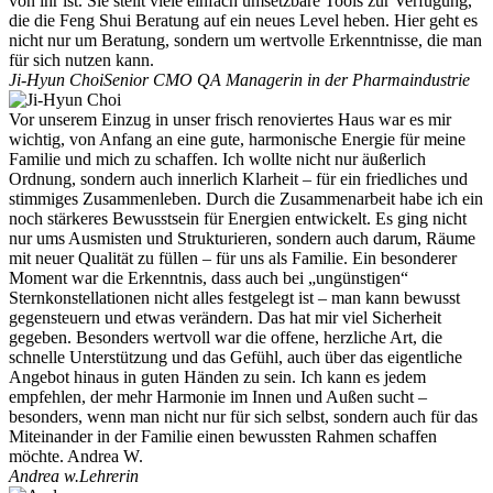
von ihr ist. Sie stellt viele einfach umsetzbare Tools zur Verfügung,
die die Feng Shui Beratung auf ein neues Level heben. Hier geht es
nicht nur um Beratung, sondern um wertvolle Erkenntnisse, die man
für sich nutzen kann.
Ji-Hyun Choi
Senior CMO QA Managerin in der Pharmaindustrie
Vor unserem Einzug in unser frisch renoviertes Haus war es mir
wichtig, von Anfang an eine gute, harmonische Energie für meine
Familie und mich zu schaffen. Ich wollte nicht nur äußerlich
Ordnung, sondern auch innerlich Klarheit – für ein friedliches und
stimmiges Zusammenleben. Durch die Zusammenarbeit habe ich ein
noch stärkeres Bewusstsein für Energien entwickelt. Es ging nicht
nur ums Ausmisten und Strukturieren, sondern auch darum, Räume
mit neuer Qualität zu füllen – für uns als Familie. Ein besonderer
Moment war die Erkenntnis, dass auch bei „ungünstigen“
Sternkonstellationen nicht alles festgelegt ist – man kann bewusst
gegensteuern und etwas verändern. Das hat mir viel Sicherheit
gegeben. Besonders wertvoll war die offene, herzliche Art, die
schnelle Unterstützung und das Gefühl, auch über das eigentliche
Angebot hinaus in guten Händen zu sein. Ich kann es jedem
empfehlen, der mehr Harmonie im Innen und Außen sucht –
besonders, wenn man nicht nur für sich selbst, sondern auch für das
Miteinander in der Familie einen bewussten Rahmen schaffen
möchte. Andrea W.
Andrea w.
Lehrerin