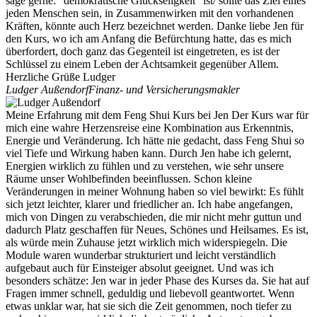
sage gerne: "demokratische Glückseligkeit" ist/ sollte das Ziel eines
jeden Menschen sein, in Zusammenwirken mit den vorhandenen
Kräften, könnte auch Herz bezeichnet werden. Danke liebe Jen für
den Kurs, wo ich am Anfang die Befürchtung hatte, das es mich
überfordert, doch ganz das Gegenteil ist eingetreten, es ist der
Schlüssel zu einem Leben der Achtsamkeit gegenüber Allem.
Herzliche Grüße Ludger
Ludger Außendorf
Finanz- und Versicherungsmakler
Meine Erfahrung mit dem Feng Shui Kurs bei Jen Der Kurs war für
mich eine wahre Herzensreise eine Kombination aus Erkenntnis,
Energie und Veränderung. Ich hätte nie gedacht, dass Feng Shui so
viel Tiefe und Wirkung haben kann. Durch Jen habe ich gelernt,
Energien wirklich zu fühlen und zu verstehen, wie sehr unsere
Räume unser Wohlbefinden beeinflussen. Schon kleine
Veränderungen in meiner Wohnung haben so viel bewirkt: Es fühlt
sich jetzt leichter, klarer und friedlicher an. Ich habe angefangen,
mich von Dingen zu verabschieden, die mir nicht mehr guttun und
dadurch Platz geschaffen für Neues, Schönes und Heilsames. Es ist,
als würde mein Zuhause jetzt wirklich mich widerspiegeln. Die
Module waren wunderbar strukturiert und leicht verständlich
aufgebaut auch für Einsteiger absolut geeignet. Und was ich
besonders schätze: Jen war in jeder Phase des Kurses da. Sie hat auf
Fragen immer schnell, geduldig und liebevoll geantwortet. Wenn
etwas unklar war, hat sie sich die Zeit genommen, noch tiefer zu