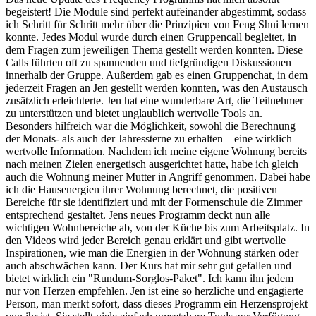
begeistert! Die Module sind perfekt aufeinander abgestimmt, sodass
ich Schritt für Schritt mehr über die Prinzipien von Feng Shui lernen
konnte. Jedes Modul wurde durch einen Gruppencall begleitet, in
dem Fragen zum jeweiligen Thema gestellt werden konnten. Diese
Calls führten oft zu spannenden und tiefgründigen Diskussionen
innerhalb der Gruppe. Außerdem gab es einen Gruppenchat, in dem
jederzeit Fragen an Jen gestellt werden konnten, was den Austausch
zusätzlich erleichterte. Jen hat eine wunderbare Art, die Teilnehmer
zu unterstützen und bietet unglaublich wertvolle Tools an.
Besonders hilfreich war die Möglichkeit, sowohl die Berechnung
der Monats- als auch der Jahressterne zu erhalten – eine wirklich
wertvolle Information. Nachdem ich meine eigene Wohnung bereits
nach meinen Zielen energetisch ausgerichtet hatte, habe ich gleich
auch die Wohnung meiner Mutter in Angriff genommen. Dabei habe
ich die Hausenergien ihrer Wohnung berechnet, die positiven
Bereiche für sie identifiziert und mit der Formenschule die Zimmer
entsprechend gestaltet. Jens neues Programm deckt nun alle
wichtigen Wohnbereiche ab, von der Küche bis zum Arbeitsplatz. In
den Videos wird jeder Bereich genau erklärt und gibt wertvolle
Inspirationen, wie man die Energien in der Wohnung stärken oder
auch abschwächen kann. Der Kurs hat mir sehr gut gefallen und
bietet wirklich ein "Rundum-Sorglos-Paket". Ich kann ihn jedem
nur von Herzen empfehlen. Jen ist eine so herzliche und engagierte
Person, man merkt sofort, dass dieses Programm ein Herzensprojekt