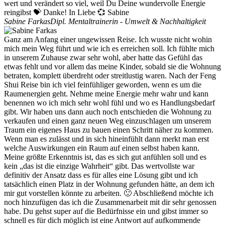
wert und verändert so viel, weil Du Deine wundervolle Energie
reingibst 💝 Danke! In Liebe 💞 Sabine
Sabine Farkas
Dipl. Mentaltrainerin - Umwelt & Nachhaltigkeit
Ganz am Anfang einer ungewissen Reise. Ich wusste nicht wohin
mich mein Weg führt und wie ich es erreichen soll. Ich fühlte mich
in unserem Zuhause zwar sehr wohl, aber hatte das Gefühl das
etwas fehlt und vor allem das meine Kinder, sobald sie die Wohnung
betraten, komplett überdreht oder streitlustig waren. Nach der Feng
Shui Reise bin ich viel feinfühliger geworden, wenn es um die
Raumenergien geht. Nehme meine Energie mehr wahr und kann
benennen wo ich mich sehr wohl fühl und wo es Handlungsbedarf
gibt. Wir haben uns dann auch noch entschieden die Wohnung zu
verkaufen und einen ganz neuen Weg einzuschlagen um unserem
Traum ein eigenes Haus zu bauen einen Schritt näher zu kommen.
Wenn man es zulässt und in sich hineinfühlt dann merkt man erst
welche Auswirkungen ein Raum auf einen selbst haben kann.
Meine größte Erkenntnis ist, das es sich gut anfühlen soll und es
kein „das ist die einzige Wahrheit“ gibt. Das wertvollste war
definitiv der Ansatz dass es für alles eine Lösung gibt und ich
tatsächlich einen Platz in der Wohnung gefunden hätte, an dem ich
mir gut vorstellen könnte zu arbeiten. 🙂 Abschließend möchte ich
noch hinzufügen das ich die Zusammenarbeit mit dir sehr genossen
habe. Du gehst super auf die Bedürfnisse ein und gibst immer so
schnell es für dich möglich ist eine Antwort auf aufkommende