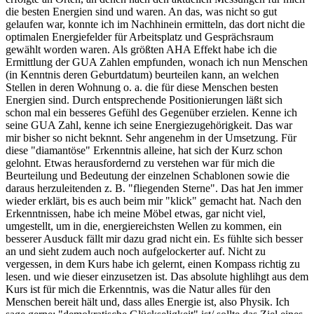
die besten Energien sind und waren. An das, was nicht so gut
gelaufen war, konnte ich im Nachhinein ermitteln, das dort nicht die
optimalen Energiefelder für Arbeitsplatz und Gesprächsraum
gewählt worden waren. Als größten AHA Effekt habe ich die
Ermittlung der GUA Zahlen empfunden, wonach ich nun Menschen
(in Kenntnis deren Geburtdatum) beurteilen kann, an welchen
Stellen in deren Wohnung o. a. die für diese Menschen besten
Energien sind. Durch entsprechende Positionierungen läßt sich
schon mal ein besseres Gefühl des Gegenüber erzielen. Kenne ich
seine GUA Zahl, kenne ich seine Energiezugehörigkeit. Das war
mir bisher so nicht beknnt. Sehr angenehm in der Umsetzung. Für
diese "diamantöse" Erkenntnis alleine, hat sich der Kurz schon
gelohnt. Etwas herausfordernd zu verstehen war für mich die
Beurteilung und Bedeutung der einzelnen Schablonen sowie die
daraus herzuleitenden z. B. "fliegenden Sterne". Das hat Jen immer
wieder erklärt, bis es auch beim mir "klick" gemacht hat. Nach den
Erkenntnissen, habe ich meine Möbel etwas, gar nicht viel,
umgestellt, um in die, energiereichsten Wellen zu kommen, ein
besserer Ausduck fällt mir dazu grad nicht ein. Es fühlte sich besser
an und sieht zudem auch noch aufgelockerter auf. Nicht zu
vergessen, in dem Kurs habe ich gelernt, einen Kompass richtig zu
lesen. und wie dieser einzusetzen ist. Das absolute highlihgt aus dem
Kurs ist für mich die Erkenntnis, was die Natur alles für den
Menschen bereit hält und, dass alles Energie ist, also Physik. Ich