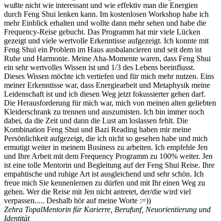
wußte nicht wie interessant und wie effektiv man die Energien
durch Feng Shui lenken kann. Im kostenlosen Workshop habe ich
mehr Einblick erhalten und wollte dann mehr sehen und habe die
Frequency-Reise gebucht. Das Programm hat mir viele Lücken
gezeigt und viele wertvolle Erkenntisse aufgezeigt. Ich konnte mit
Feng Shui ein Problem im Haus ausbalancieren und seit dem ist
Ruhe und Harmonie. Meine Aha-Momente waren, dass Feng Shui
ein sehr wertvolles Wissen ist und 1/3 des Lebens beeinflusst.
Dieses Wissen möchte ich vertiefen und für mich mehr nutzen. Eins
meiner Erkenntisse war, dass Energiearbeit und Metaphysik meine
Leidenschaft ist und ich diesen Weg jetzt fokussierter gehen darf.
Die Herausforderung für mich war, mich von meinen alten geliebten
Kleiderschrank zu trennen und auszumisten. Ich bin immer noch
dabei, da die Zeit und dann die Lust am loslassen fehlt. Die
Kombination Feng Shui und Bazi Reading haben mir meine
Persönlichkeit aufgezeigt, die ich nicht so gesehen habe und mich
ermutigt weiter in meinem Business zu arbeiten. Ich empfehle Jen
und Ihre Arbeit mit dem Frequency Programm zu 100% weiter. Jen
ist eine tolle Mentorin und Begleitung auf der Feng Shui Reise. Ihre
empahtische und ruhige Art ist ausgleichend und sehr schön. Ich
freue mich Sie kennenlernen zu dürfen und mit Ihr einen Weg zu
gehen. Wer die Reise mit Jen nicht antretet, der/die wird viel
verpassen..... Deshalb hör auf meine Worte :=))
Zehra Topal
Mentorin für Karierre, Berufunf, Neuorientierung und
Identität