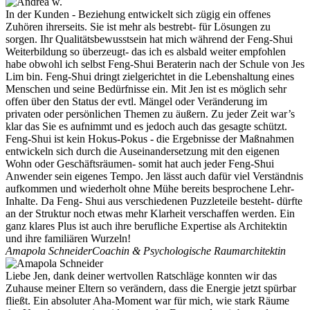
In der Kunden - Beziehung entwickelt sich zügig ein offenes
Zuhören ihrerseits. Sie ist mehr als bestrebt- für Lösungen zu
sorgen. Ihr Qualitätsbewusstsein hat mich während der Feng-Shui
Weiterbildung so überzeugt- das ich es alsbald weiter empfohlen
habe obwohl ich selbst Feng-Shui Beraterin nach der Schule von Jes
Lim bin. Feng-Shui dringt zielgerichtet in die Lebenshaltung eines
Menschen und seine Bedürfnisse ein. Mit Jen ist es möglich sehr
offen über den Status der evtl. Mängel oder Veränderung im
privaten oder persönlichen Themen zu äußern. Zu jeder Zeit war’s
klar das Sie es aufnimmt und es jedoch auch das gesagte schützt.
Feng-Shui ist kein Hokus-Pokus - die Ergebnisse der Maßnahmen
entwickeln sich durch die Auseinandersetzung mit den eigenen
Wohn oder Geschäftsräumen- somit hat auch jeder Feng-Shui
Anwender sein eigenes Tempo. Jen lässt auch dafür viel Verständnis
aufkommen und wiederholt ohne Mühe bereits besprochene Lehr-
Inhalte. Da Feng- Shui aus verschiedenen Puzzleteile besteht- dürfte
an der Struktur noch etwas mehr Klarheit verschaffen werden. Ein
ganz klares Plus ist auch ihre berufliche Expertise als Architektin
und ihre familiären Wurzeln!
Amapola Schneider
Coachin & Psychologische Raumarchitektin
Liebe Jen, dank deiner wertvollen Ratschläge konnten wir das
Zuhause meiner Eltern so verändern, dass die Energie jetzt spürbar
fließt. Ein absoluter Aha-Moment war für mich, wie stark Räume