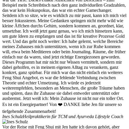
Beispiel mein Schreibtisch nach den ganz individuellen Gradzahlen,
das war kein Hokuspokus, das war ein echter Gamechanger.
Seitdem ich so sitze, wie es wirklich zu mir passt, kann ich mich viel
besser fokussieren. Meine Gedanken springen nicht mehr wild wie
kleine Äffchen durchs Gehirn, sondern kommen an, geordnet, klar,
umsetzbar. Ich weiß jetzt ganz genau, wo ich mich hinsetzen kann,
um gute Ideen zu empfangen und das ist für kreative Prozesse Gold
wert. Und das geht noch weiter: Ich habe gelernt, welche Bereiche
meines Zuhauses mich unterstützen, wenn ich zur Ruhe kommen
will, etwa beim Meditieren oder beim Journaling. Räume, die früher
einfach nur da waren, sind jetzt richtige Energiezonen geworden.
Dieses Programm hat mir nicht nur Wissen vermittelt, sondern mir
dabei geholfen, es in meinem eigenen Alltag zu verankern, ganz
konkret, ganz spürbar. Für mich war das nicht einfach ein weiteres
Feng Shui Angebot, es war die fehlende Verbindung zwischen
Theorie und echter Umsetzung. Ich würde es jederzeit
weiterempfehlen, besonders an Menschen, die große Träume haben
und spüren, dass ihr Zuhause sie dabei entweder unterstützt oder
ausbremst. Jetzt weiß ich: Mein Zuhause ist nicht nur ein toller Ort.
Es ist ein Energiepartner! Von ❤️ DANKE liebe Jen für unsere so
tiefgehende Zusammenarbeit!
Ines Schulz
Heilpraktikerin für TCM und Ayurveda Lifestyle Coach
Vor der Reise mit Feng Shui mit Jen hatte ich davon gehört, aber