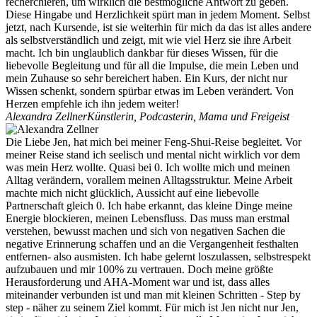
recherchieren, um wirklich die bestmögliche Antwort zu geben.
Diese Hingabe und Herzlichkeit spürt man in jedem Moment. Selbst
jetzt, nach Kursende, ist sie weiterhin für mich da das ist alles andere
als selbstverständlich und zeigt, mit wie viel Herz sie ihre Arbeit
macht. Ich bin unglaublich dankbar für dieses Wissen, für die
liebevolle Begleitung und für all die Impulse, die mein Leben und
mein Zuhause so sehr bereichert haben. Ein Kurs, der nicht nur
Wissen schenkt, sondern spürbar etwas im Leben verändert. Von
Herzen empfehle ich ihn jedem weiter!
Alexandra Zellner
Künstlerin, Podcasterin, Mama und Freigeist
Die Liebe Jen, hat mich bei meiner Feng-Shui-Reise begleitet. Vor
meiner Reise stand ich seelisch und mental nicht wirklich vor dem
was mein Herz wollte. Quasi bei 0. Ich wollte mich und meinen
Alltag verändern, vorallem meinen Alltagsstruktur. Meine Arbeit
machte mich nicht glücklich, Aussicht auf eine liebevolle
Partnerschaft gleich 0. Ich habe erkannt, das kleine Dinge meine
Energie blockieren, meinen Lebensfluss. Das muss man erstmal
verstehen, bewusst machen und sich von negativen Sachen die
negative Erinnerung schaffen und an die Vergangenheit festhalten
entfernen- also ausmisten. Ich habe gelernt loszulassen, selbstrespekt
aufzubauen und mir 100% zu vertrauen. Doch meine größte
Herausforderung und AHA-Moment war und ist, dass alles
miteinander verbunden ist und man mit kleinen Schritten - Step by
step - näher zu seinem Ziel kommt. Für mich ist Jen nicht nur Jen,