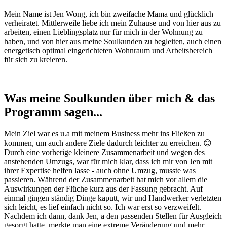
Mein Name ist Jen Wong, ich bin zweifache Mama und glücklich
verheiratet. Mittlerweile liebe ich mein Zuhause und von hier aus zu
arbeiten, einen Lieblingsplatz nur für mich in der Wohnung zu
haben, und von hier aus meine Soulkunden zu begleiten, auch einen
energetisch optimal eingerichteten Wohnraum und Arbeitsbereich
für sich zu kreieren.
Was meine Soulkunden über mich & das
Programm sagen...
Mein Ziel war es u.a mit meinem Business mehr ins Fließen zu
kommen, um auch andere Ziele dadurch leichter zu erreichen. 😊
Durch eine vorherige kleinere Zusammenarbeit und wegen des
anstehenden Umzugs, war für mich klar, dass ich mir von Jen mit
ihrer Expertise helfen lasse - auch ohne Umzug, musste was
passieren. Während der Zusammenarbeit hat mich vor allem die
Auswirkungen der Flüche kurz aus der Fassung gebracht. Auf
einmal gingen ständig Dinge kaputt, wir und Handwerker verletzten
sich leicht, es lief einfach nicht so. Ich war erst so verzweifelt.
Nachdem ich dann, dank Jen, a den passenden Stellen für Ausgleich
gesorgt hatte, merkte man eine extreme Veränderung und mehr