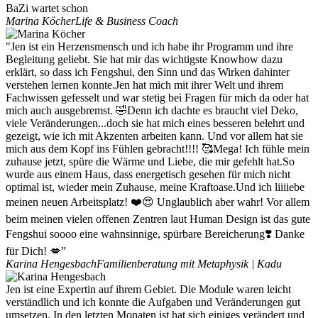
BaZi wartet schon
Marina Köcher
Life & Business Coach
"Jen ist ein Herzensmensch und ich habe ihr Programm und ihre
Begleitung geliebt. Sie hat mir das wichtigste Knowhow dazu
erklärt, so dass ich Fengshui, den Sinn und das Wirken dahinter
verstehen lernen konnte.Jen hat mich mit ihrer Welt und ihrem
Fachwissen gefesselt und war stetig bei Fragen für mich da oder hat
mich auch ausgebremst. 🤣Denn ich dachte es braucht viel Deko,
viele Veränderungen...doch sie hat mich eines besseren belehrt und
gezeigt, wie ich mit Akzenten arbeiten kann. Und vor allem hat sie
mich aus dem Kopf ins Fühlen gebracht!!!! 🥰Mega! Ich fühle mein
zuhause jetzt, spüre die Wärme und Liebe, die mir gefehlt hat.So
wurde aus einem Haus, dass energetisch gesehen für mich nicht
optimal ist, wieder mein Zuhause, meine Kraftoase.Und ich liiiiebe
meinen neuen Arbeitsplatz! ❤️😍 Unglaublich aber wahr! Vor allem
beim meinen vielen offenen Zentren laut Human Design ist das gute
Fengshui soooo eine wahnsinnige, spürbare Bereicherung❣️ Danke
für Dich! 💋”
Karina Hengesbach
Familienberatung mit Metaphysik | Kadu
Jen ist eine Expertin auf ihrem Gebiet. Die Module waren leicht
verständlich und ich konnte die Aufgaben und Veränderungen gut
umsetzen. In den letzten Monaten ist hat sich einiges verändert und