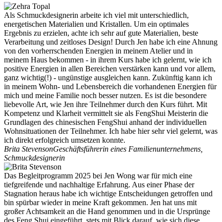
Als Schmuckdesignerin arbeite ich viel mit unterschiedlich,
energetischen Materialien und Kristallen. Um ein optimales
Ergebnis zu erzielen, achte ich sehr auf gute Materialien, beste
Verarbeitung und zeitloses Design! Durch Jen habe ich eine Ahnung
von den vorherrschenden Energien in meinem Atelier und in
meinem Haus bekommen - in ihrem Kurs habe ich gelernt, wie ich
positive Energien in allen Bereichen verstärken kann und vor allem,
ganz wichtig(!) - ungünstige ausgleichen kann. Zukünftig kann ich
in meinem Wohn- und Lebensbereich die vorhandenen Energien für
mich und meine Familie noch besser nutzen. Es ist die besondere
liebevolle Art, wie Jen ihre Teilnehmer durch den Kurs führt. Mit
Kompetenz und Klarheit vermittelt sie als FengShui Meisterin die
Grundlagen des chinesischen FengShui anhand der individuellen
Wohnsituationen der Teilnehmer. Ich habe hier sehr viel gelernt, was
ich direkt erfolgreich umsetzen konnte.
Brita Stevenson
Geschäftsführerin eines Familienunternehmens,
Schmuckdesignerin
Das Begleitprogramm 2025 bei Jen Wong war für mich eine
tiefgreifende und nachhaltige Erfahrung. Aus einer Phase der
Stagnation heraus habe ich wichtige Entscheidungen getroffen und
bin spürbar wieder in meine Kraft gekommen. Jen hat uns mit
großer Achtsamkeit an die Hand genommen und in die Ursprünge
des Feng Shui eingeführt, stets mit Blick darauf, wie sich diese